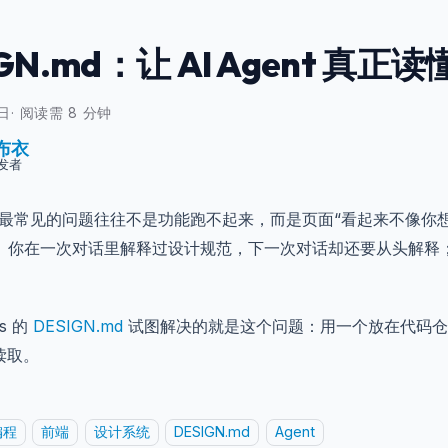
IGN.md：让 AI Agent 真正读
3日
·
阅读需 8 分钟
布衣
发者
端，最常见的问题往往不是功能跑不起来，而是页面“看起来不像你
。你在一次对话里解释过设计规范，下一次对话却还要从头解释；截
bs 的
DESIGN.md
试图解决的就是这个问题：用一个放在代码仓库里
复读取。
编程
前端
设计系统
DESIGN.md
Agent