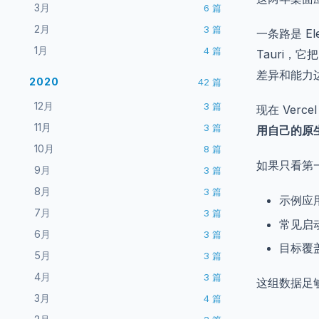
3月
6
篇
2月
3
篇
一条路是 
1月
4
篇
Tauri，它
差异和能力
2020
42
篇
12月
3
篇
现在 Verce
11月
3
篇
用自己的原
10月
8
篇
如果只看第
9月
3
篇
8月
3
篇
示例应
7月
3
篇
常见启
6月
3
篇
目标覆
5月
3
篇
4月
3
篇
这组数据足
3月
4
篇