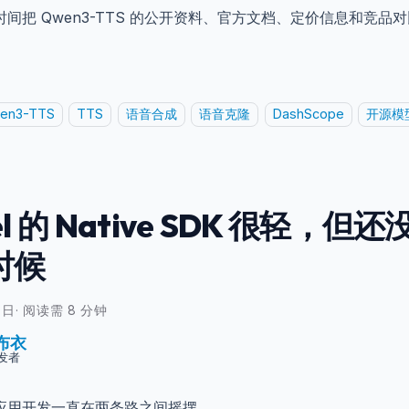
间把 Qwen3-TTS 的公开资料、官方文档、定价信息和竞品
。
en3-TTS
TTS
语音合成
语音克隆
DashScope
开源模
el 的 Native SDK 很轻，但还没到
时候
0日
·
阅读需 8 分钟
布衣
发者
应用开发一直在两条路之间摇摆。