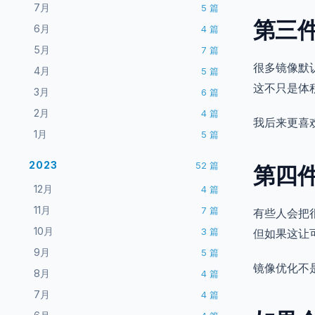
7月
5
篇
第三
6月
4
篇
5月
7
篇
很多镜像默
4月
5
篇
这不只是体
3月
6
篇
2月
4
篇
我后来更喜
1月
5
篇
2023
52
篇
第四
12月
4
篇
11月
7
篇
有些人会把
10月
3
篇
但如果这让
9月
5
篇
镜像优化不
8月
4
篇
7月
4
篇