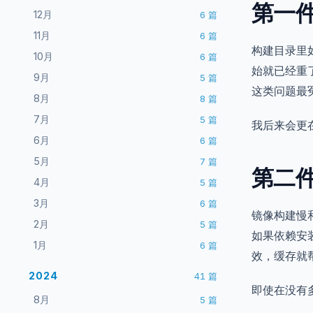
第一
12月
6
篇
11月
6
篇
构建目录里
10月
6
篇
始就已经重
9月
5
篇
这类问题最
8月
8
篇
7月
5
篇
我后来会更
6月
6
篇
5月
7
篇
第二
4月
5
篇
3月
6
篇
镜像构建慢
2月
5
篇
如果依赖安
1月
6
篇
效，缓存就
2024
41
篇
即使在没有
8月
5
篇