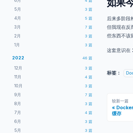
如果
6月
4
篇
5月
3
篇
4月
后来多阶段
5
篇
但我现在反
3月
7
篇
些东西不该
2月
3
篇
1月
3
篇
这套意识在 
2022
46
篇
12月
3
篇
标签：
Do
11月
4
篇
10月
3
篇
9月
7
篇
较新一篇
8月
3
篇
Docke
7月
4
篇
缓存
6月
3
篇
5月
3
篇