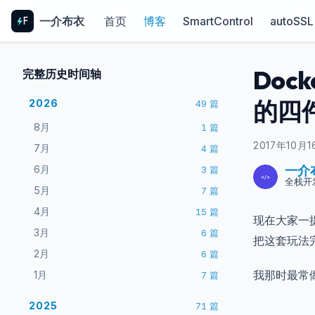
一介布衣
首页
博客
SmartControl
autoSSL
Do
完整历史时间轴
的四
2026
49
篇
8月
1
篇
2017年10月1
7月
4
篇
一介
6月
3
篇
全栈开
5月
7
篇
4月
15
篇
现在大家一提
3月
6
篇
把这套玩法
2月
6
篇
我那时最常
1月
7
篇
2025
71
篇