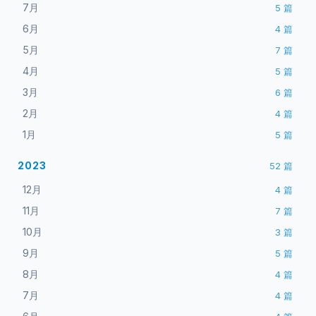
7月
5
篇
6月
4
篇
5月
7
篇
4月
5
篇
3月
6
篇
2月
4
篇
1月
5
篇
2023
52
篇
12月
4
篇
11月
7
篇
10月
3
篇
9月
5
篇
8月
4
篇
7月
4
篇