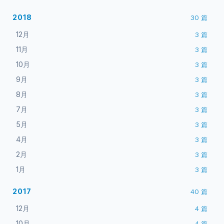
2018
30
篇
12月
3
篇
11月
3
篇
10月
3
篇
9月
3
篇
8月
3
篇
7月
3
篇
5月
3
篇
4月
3
篇
2月
3
篇
1月
3
篇
2017
40
篇
12月
4
篇
10月
4
篇