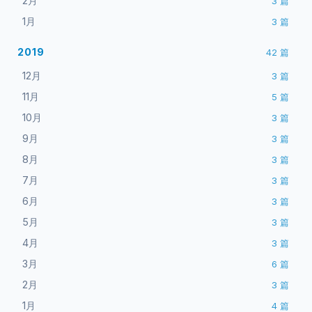
2月
3
篇
1月
3
篇
2019
42
篇
12月
3
篇
11月
5
篇
10月
3
篇
9月
3
篇
8月
3
篇
7月
3
篇
6月
3
篇
5月
3
篇
4月
3
篇
3月
6
篇
2月
3
篇
1月
4
篇