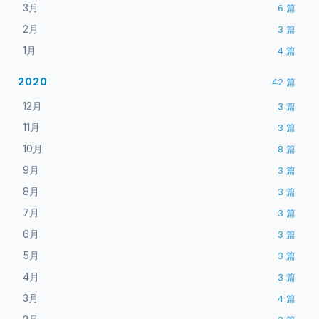
3月
6
篇
2月
3
篇
1月
4
篇
2020
42
篇
12月
3
篇
11月
3
篇
10月
8
篇
9月
3
篇
8月
3
篇
7月
3
篇
6月
3
篇
5月
3
篇
4月
3
篇
3月
4
篇