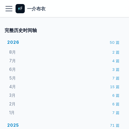
一介布衣
完整历史时间轴
2026
50
篇
8月
2
篇
7月
4
篇
6月
3
篇
5月
7
篇
4月
15
篇
3月
6
篇
2月
6
篇
1月
7
篇
2025
71
篇