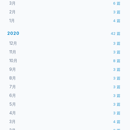
3月
6
篇
2月
3
篇
1月
4
篇
2020
42
篇
12月
3
篇
11月
3
篇
10月
8
篇
9月
3
篇
8月
3
篇
7月
3
篇
6月
3
篇
5月
3
篇
4月
3
篇
3月
4
篇