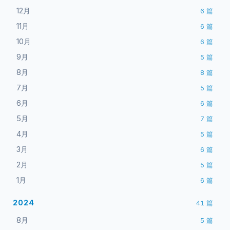
12月
6
篇
11月
6
篇
10月
6
篇
9月
5
篇
8月
8
篇
7月
5
篇
6月
6
篇
5月
7
篇
4月
5
篇
3月
6
篇
2月
5
篇
1月
6
篇
2024
41
篇
8月
5
篇