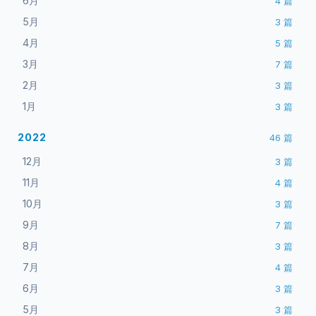
6月
4
篇
5月
3
篇
4月
5
篇
3月
7
篇
2月
3
篇
1月
3
篇
2022
46
篇
12月
3
篇
11月
4
篇
10月
3
篇
9月
7
篇
8月
3
篇
7月
4
篇
6月
3
篇
5月
3
篇