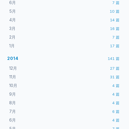
6月
7
篇
5月
10
篇
4月
14
篇
3月
16
篇
2月
7
篇
1月
17
篇
2014
141
篇
12月
27
篇
11月
31
篇
10月
4
篇
9月
4
篇
8月
4
篇
7月
6
篇
6月
4
篇
5月
7
篇