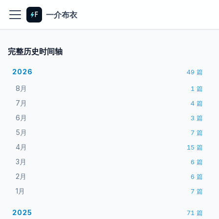
一介布衣
完整历史时间轴
2026
49
篇
8月
1
篇
7月
4
篇
6月
3
篇
5月
7
篇
4月
15
篇
3月
6
篇
2月
6
篇
1月
7
篇
2025
71
篇