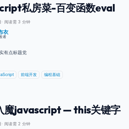
ascript私房菜-百变函数eval
日
·
阅读需 3 分钟
布衣
发者
确实有点标题党
aScript
前端开发
编程基础
javascript — this关键字
日
·
阅读需 2 分钟