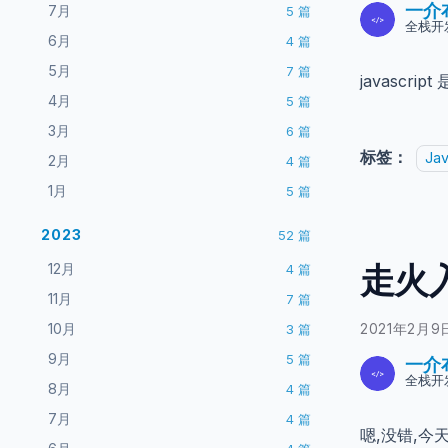
一介
7月
5
篇
全栈开
6月
4
篇
5月
7
篇
javasc
4月
5
篇
3月
6
篇
标签：
Jav
2月
4
篇
1月
5
篇
2023
52
篇
走火入
12月
4
篇
11月
7
篇
10月
3
篇
2021年2月9
9月
5
篇
一介
全栈开
8月
4
篇
7月
4
篇
嗯,没错,今天