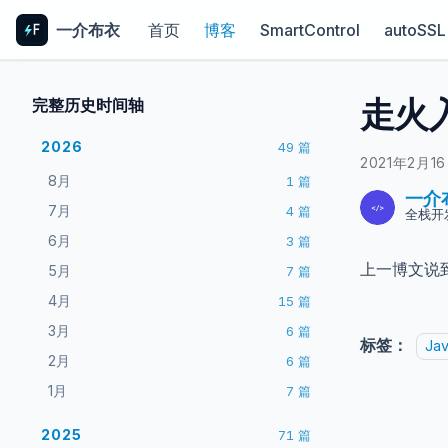
一介布衣
首页
博客
SmartControl
autoSSL
走火入魔
完整历史时间轴
2026
49
篇
2021年2月1
8月
1
篇
一介
7月
4
篇
全栈开
6月
3
篇
上一博文说到了
5月
7
篇
4月
15
篇
3月
6
篇
标签：
Jav
2月
6
篇
1月
7
篇
2025
71
篇