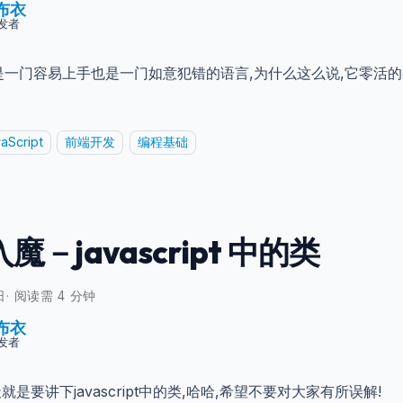
布衣
发者
ript 是一门容易上手也是一门如意犯错的语言,为什么这么说,它零
aScript
前端开发
编程基础
魔－javascript 中的类
日
·
阅读需 4 分钟
布衣
发者
就是要讲下javascript中的类,哈哈,希望不要对大家有所误解!