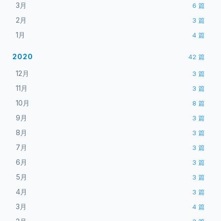
3月
6
篇
2月
3
篇
1月
4
篇
2020
42
篇
12月
3
篇
11月
3
篇
10月
8
篇
9月
3
篇
8月
3
篇
7月
3
篇
6月
3
篇
5月
3
篇
4月
3
篇
3月
4
篇