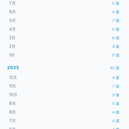
7月
5
篇
6月
4
篇
5月
7
篇
4月
5
篇
3月
6
篇
2月
4
篇
1月
5
篇
2023
52
篇
12月
4
篇
11月
7
篇
10月
3
篇
9月
5
篇
8月
4
篇
7月
4
篇