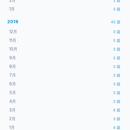
2月
3
篇
1月
3
篇
2019
42
篇
12月
3
篇
11月
5
篇
10月
3
篇
9月
3
篇
8月
3
篇
7月
3
篇
6月
3
篇
5月
3
篇
4月
3
篇
3月
6
篇
2月
3
篇
1月
4
篇