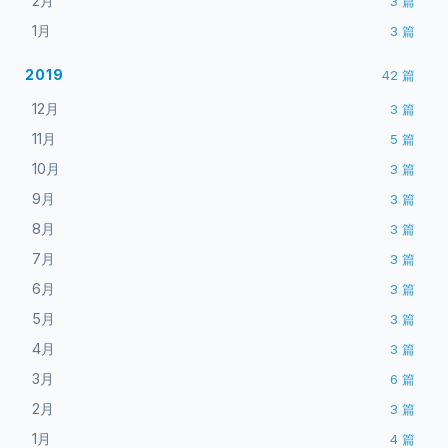
2月
3
篇
1月
3
篇
2019
42
篇
12月
3
篇
11月
5
篇
10月
3
篇
9月
3
篇
8月
3
篇
7月
3
篇
6月
3
篇
5月
3
篇
4月
3
篇
3月
6
篇
2月
3
篇
1月
4
篇