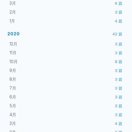
3月
6
篇
2月
3
篇
1月
4
篇
2020
42
篇
12月
3
篇
11月
3
篇
10月
8
篇
9月
3
篇
8月
3
篇
7月
3
篇
6月
3
篇
5月
3
篇
4月
3
篇
3月
4
篇