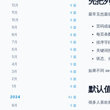
先把
12月
6
篇
11月
6
篇
最常见也最
10月
6
篇
页码或
9月
5
篇
每页条
8月
8
篇
排序字
7月
5
篇
6月
6
篇
关键词
5月
7
篇
状态、
4月
5
篇
如果不同 s
3月
6
篇
2月
5
篇
默认值
1月
6
篇
2024
41
篇
很多人喜欢
8月
5
篇