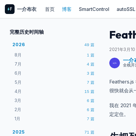
一介布衣
首页
博客
SmartControl
autoSSL
Fea
完整历史时间轴
2026
49
篇
2021年3月1
8月
1
篇
一介
7月
4
篇
全栈开
6月
3
篇
Feathe
5月
7
篇
很快就会从
4月
15
篇
3月
6
篇
我在 202
2月
6
篇
定定住。
1月
7
篇
2025
71
篇