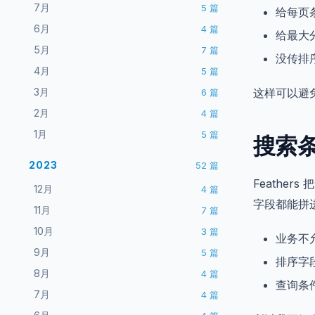
7月
5
篇
给每页
6月
4
篇
给最大
5月
7
篇
没传排
4月
5
篇
3月
这样可以避
6
篇
2月
4
篇
1月
5
篇
搜索
2023
52
篇
Feathe
12月
4
篇
字段都能拼
11月
7
篇
10月
3
篇
业务不
9月
5
篇
排序字
8月
4
篇
查询条
7月
4
篇