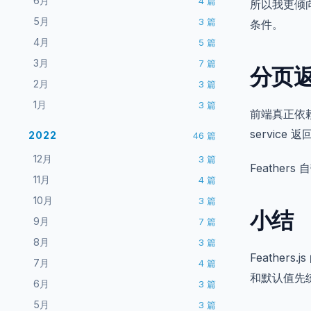
6月
4
篇
所以我更倾
5月
3
篇
条件。
4月
5
篇
3月
7
篇
分页
2月
3
篇
1月
3
篇
前端真正依
servic
2022
46
篇
12月
3
篇
Feathe
11月
4
篇
10月
3
篇
小结
9月
7
篇
8月
3
篇
Feathe
7月
4
篇
和默认值先
6月
3
篇
5月
3
篇