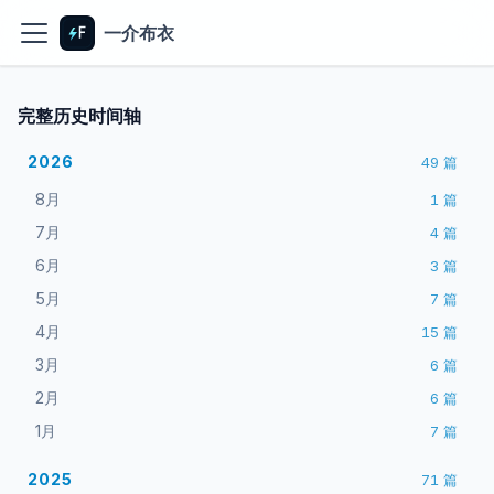
一介布衣
完整历史时间轴
2026
49
篇
8月
1
篇
7月
4
篇
6月
3
篇
5月
7
篇
4月
15
篇
3月
6
篇
2月
6
篇
1月
7
篇
2025
71
篇