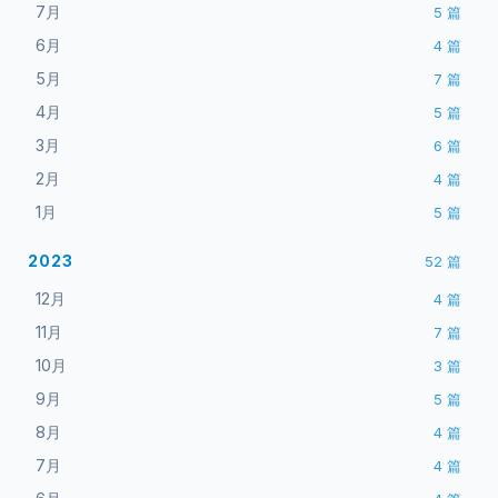
7月
5
篇
6月
4
篇
5月
7
篇
4月
5
篇
3月
6
篇
2月
4
篇
1月
5
篇
2023
52
篇
12月
4
篇
11月
7
篇
10月
3
篇
9月
5
篇
8月
4
篇
7月
4
篇