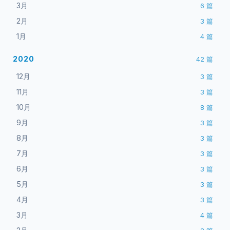
3月
6
篇
2月
3
篇
1月
4
篇
2020
42
篇
12月
3
篇
11月
3
篇
10月
8
篇
9月
3
篇
8月
3
篇
7月
3
篇
6月
3
篇
5月
3
篇
4月
3
篇
3月
4
篇