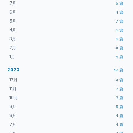
7月
5
篇
6月
4
篇
5月
7
篇
4月
5
篇
3月
6
篇
2月
4
篇
1月
5
篇
2023
52
篇
12月
4
篇
11月
7
篇
10月
3
篇
9月
5
篇
8月
4
篇
7月
4
篇