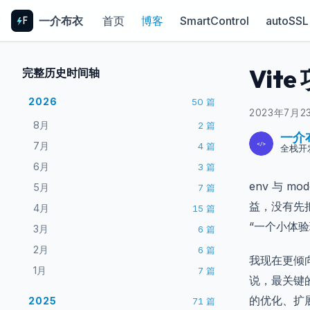
一介布衣
首页
博客
SmartControl
autoSSL
Vit
完整历史时间轴
2026
50
篇
2023年7月2
8月
2
篇
一介
7月
4
篇
全栈开
6月
3
篇
env 与 
5月
7
篇
益，没有先
4月
15
篇
“一个小体
3月
6
篇
2月
6
篇
我现在更倾
1月
7
篇
说，最关键
的优化、扩
2025
71
篇