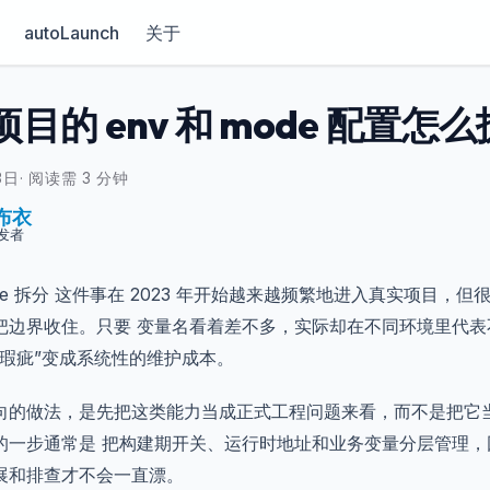
autoLaunch
关于
e 项目的 env 和 mode 配置怎么
3日
·
阅读需 3 分钟
布衣
发者
mode 拆分 这件事在 2023 年开始越来越频繁地进入真实项目
把边界收住。只要 变量名看着差不多，实际却在不同环境里代表
验瑕疵”变成系统性的维护成本。
向的做法，是先把这类能力当成正式工程问题来看，而不是把它
的一步通常是 把构建期开关、运行时地址和业务变量分层管理，
展和排查才不会一直漂。