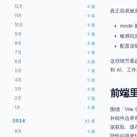
12月
6
篇
真正容易被
11月
6
篇
10月
6
篇
mod
9月
5
篇
敏感信
8月
8
篇
配置读
7月
5
篇
这些细节看
6月
6
篇
和 AI、
5月
7
篇
4月
5
篇
3月
前端
6
篇
2月
5
篇
1月
6
篇
围绕「Vit
补组件边界
2024
41
篇
据获取、缓
8月
5
篇
隐性问题更