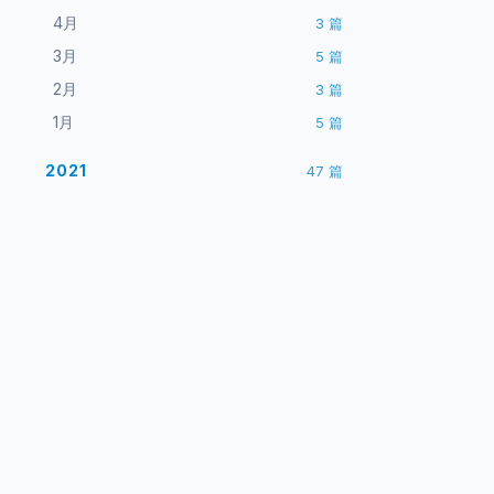
4月
3
篇
3月
5
篇
2月
3
篇
1月
5
篇
2021
47
篇
12月
7
篇
11月
3
篇
10月
3
篇
9月
3
篇
站点
8月
3
篇
ARCHIVE ENGINE
7月
3
篇
首页
一介布衣
6月
4
篇
博客
5月
3
篇
885
14
XML
篇沉淀
年跨度
站点地图
4月
5
篇