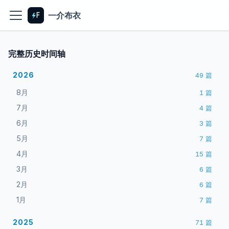
一介布衣
完整历史时间轴
2026
49
篇
8月
1
篇
7月
4
篇
6月
3
篇
5月
7
篇
4月
15
篇
3月
6
篇
2月
6
篇
1月
7
篇
2025
71
篇