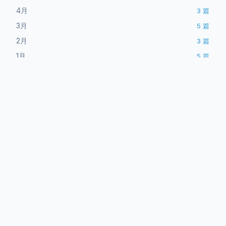
4月
3
篇
3月
5
篇
2月
3
篇
1月
5
篇
1 篇博文 含有标签「Cursor」
2021
47
篇
查看所有标签
12月
7
篇
11月
3
篇
10月
3
篇
9月
3
篇
CodeGraph - 把代码库变成知识图谱，
8月
3
篇
让 AI 编程少花 35% 的钱
7月
3
篇
2026年5月29日
·
阅读需 4 分钟
6月
4
篇
一介布衣
5月
3
篇
全栈开发者
4月
5
篇