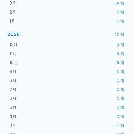
3月
6
篇
2月
3
篇
1月
4
篇
2020
42
篇
12月
3
篇
11月
3
篇
10月
8
篇
9月
3
篇
8月
3
篇
7月
3
篇
6月
3
篇
5月
3
篇
4月
3
篇
3月
4
篇