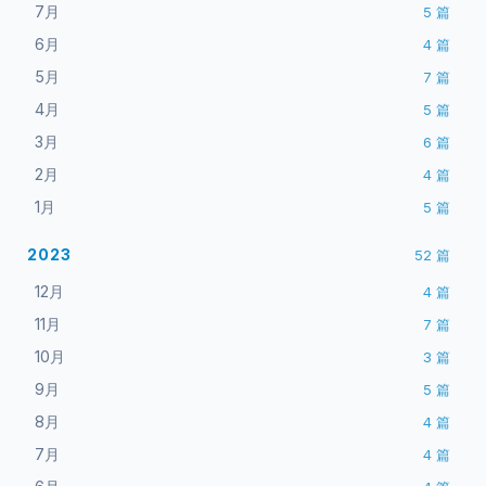
7月
5
篇
6月
4
篇
5月
7
篇
4月
5
篇
3月
6
篇
2月
4
篇
1月
5
篇
2023
52
篇
12月
4
篇
11月
7
篇
10月
3
篇
9月
5
篇
8月
4
篇
7月
4
篇