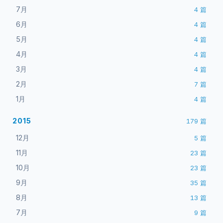
7月
4
篇
6月
4
篇
5月
4
篇
4月
4
篇
3月
4
篇
2月
7
篇
1月
4
篇
2015
179
篇
12月
5
篇
11月
23
篇
10月
23
篇
9月
35
篇
8月
13
篇
7月
9
篇