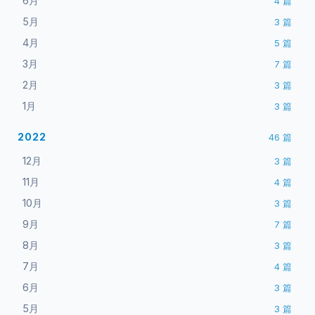
6月
4
篇
5月
3
篇
4月
5
篇
3月
7
篇
2月
3
篇
1月
3
篇
2022
46
篇
12月
3
篇
11月
4
篇
10月
3
篇
9月
7
篇
8月
3
篇
7月
4
篇
6月
3
篇
5月
3
篇