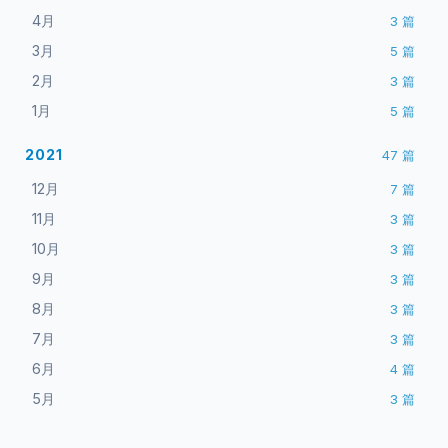
4月
3
篇
3月
5
篇
2月
3
篇
1月
5
篇
2021
47
篇
12月
7
篇
11月
3
篇
10月
3
篇
9月
3
篇
8月
3
篇
7月
3
篇
6月
4
篇
5月
3
篇
1 篇博文 含有标签「Python」
4月
5
篇