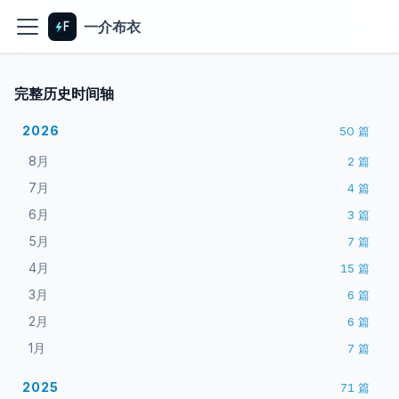
一介布衣
完整历史时间轴
2026
50
篇
8月
2
篇
7月
4
篇
6月
3
篇
5月
7
篇
4月
15
篇
3月
6
篇
2月
6
篇
1月
7
篇
2025
71
篇