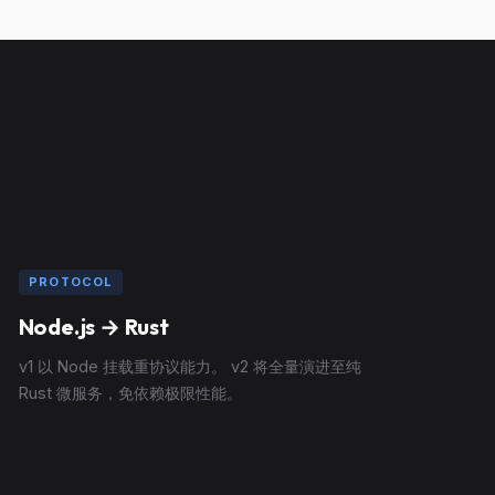
PROTOCOL
Node.js → Rust
v1 以 Node 挂载重协议能力。 v2 将全量演进至纯
Rust 微服务，免依赖极限性能。