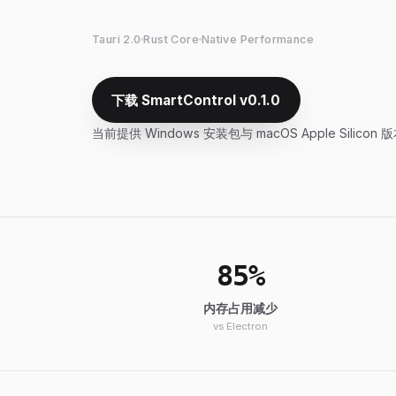
Tauri 2.0
Rust Core
Native Performance
下载 SmartControl v0.1.0
当前提供 Windows 安装包与 macOS Apple Silicon
85%
内存占用减少
vs Electron