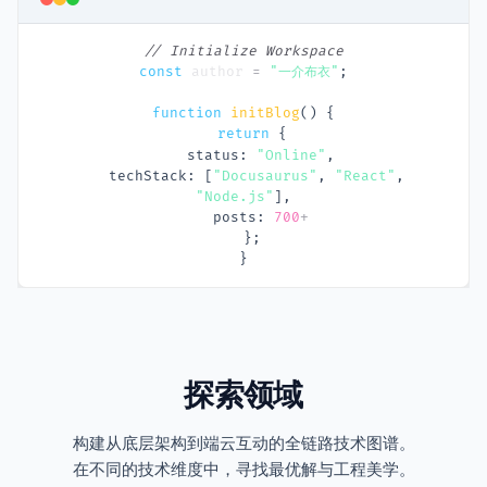
// Initialize Workspace
const
author
=
"一介布衣"
;
function
initBlog
() 
{
return
{
status
: 
"Online"
,
techStack
: [
"Docusaurus"
, 
"React"
, 
"Node.js"
],
posts
: 
700
+
}
;
}
探索领域
构建从底层架构到端云互动的全链路技术图谱。
在不同的技术维度中，寻找最优解与工程美学。