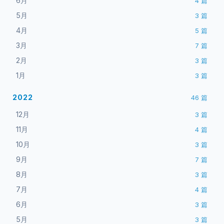
6月
4
篇
5月
3
篇
4月
5
篇
3月
7
篇
2月
3
篇
1月
3
篇
2022
46
篇
12月
3
篇
11月
4
篇
10月
3
篇
9月
7
篇
8月
3
篇
7月
4
篇
6月
3
篇
5月
3
篇