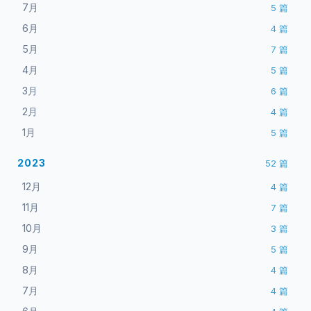
7月
5
篇
6月
4
篇
5月
7
篇
4月
5
篇
3月
6
篇
2月
4
篇
1月
5
篇
2023
52
篇
12月
4
篇
11月
7
篇
10月
3
篇
9月
5
篇
8月
4
篇
7月
4
篇